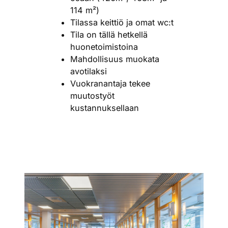
114 m²)
Tilassa keittiö ja omat wc:t
Tila on tällä hetkellä
huonetoimistoina
Mahdollisuus muokata
avotilaksi
Vuokranantaja tekee
muutostyöt
kustannuksellaan