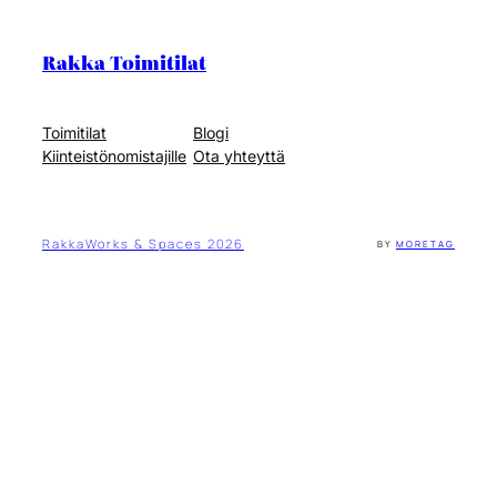
Rakka Toimitilat
Toimitilat
Blogi
Kiinteistönomistajille
Ota yhteyttä
RakkaWorks & Spaces 2026
BY
MORETAG