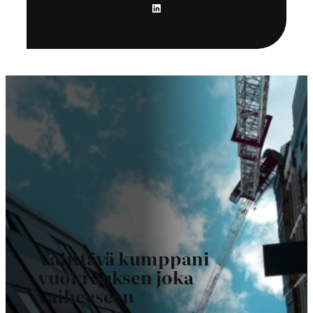
LinkedIn
Välittävä kumppani
vuokrauksen joka
vaiheeseen