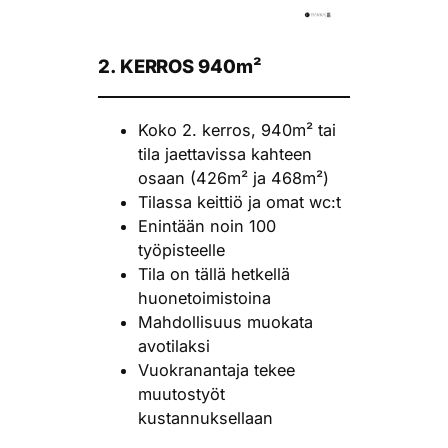
2. KERROS
940m²
Koko 2. kerros, 940m² tai
tila jaettavissa kahteen
osaan (426m² ja 468m²)
Tilassa keittiö ja omat wc:t
Enintään noin 100
työpisteelle
Tila on tällä hetkellä
huonetoimistoina
Mahdollisuus muokata
avotilaksi
Vuokranantaja tekee
muutostyöt
kustannuksellaan