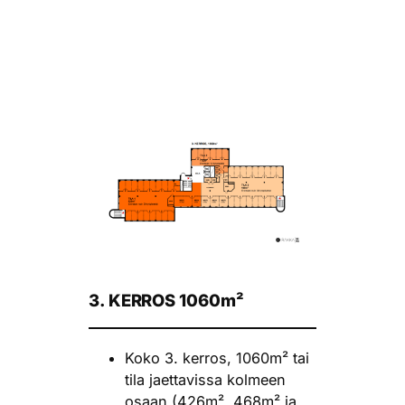
3. KERROS
1060m²
Koko 3. kerros, 1060m² tai
tila jaettavissa kolmeen
osaan (426m², 468m² ja