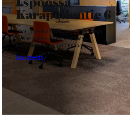
Espoossa –
Karapellontie 6
Vuokrattavana monipuolisia toimitiloja
hyvien kulkuyhteyksien päässä.
Karapellontie 6, 02610 Espoo
Ota yhteyttä