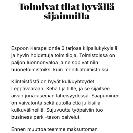
Toimivat tilat hyvällä
sijainnilla
Espoon Karapellontie 6 tarjoaa kilpailukykyisiä
ja hyvin hoidettuja toimitiloja. Toimistoissa on
paljon luonnonvaloa ja ne sopivat niin
huonetoimistoiksi kuin monitilatoimistoiksi.
Kiinteistöstä on hyvät kulkuyhteydet
Leppävaaraan, Kehä I ja II:lle, ja se sijaitsee
aivan juna-aseman läheisyydessä. Saapuminen
on vaivatonta sekä autolla että julkisilla
kulkuvälineillä. Sujuvuutta työpäiviin tuo
business park -tason palvelut.
Ennen muuttoa teemme maksuttoman