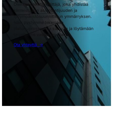
Olemme toimitilavälittäjä, joka yhdistää
kiinteistöalan asiantuntijuuden ja
työympäristösuunnittelun ymmärryksen.
Näin pystymme tekemään
tilahakuprosessista sujuvan ja löytämään
tarpeitanne vastaavan tilan.
Ota yhteyttä →