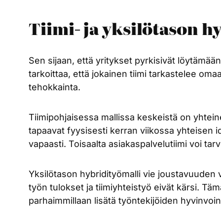
Tiimi- ja yksilötason h
Sen sijaan, että yritykset pyrkisivät löytämään 
tarkoittaa, että jokainen tiimi tarkastelee om
tehokkainta.
Tiimipohjaisessa mallissa keskeistä on yhteine
tapaavat fyysisesti kerran viikossa yhteisen 
vapaasti. Toisaalta asiakaspalvelutiimi voi tar
Yksilötason hybridityömalli vie joustavuuden v
työn tulokset ja tiimiyhteistyö eivät kärsi. Täm
parhaimmillaan lisätä työntekijöiden hyvinvoint