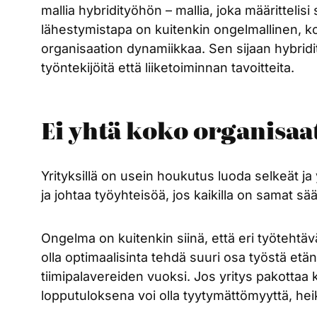
mallia hybridityöhön – mallia, joka määritteli
lähestymistapa on kuitenkin ongelmallinen, kos
organisaation dynamiikkaa. Sen sijaan hybridityöm
työntekijöitä että liiketoiminnan tavoitteita.
Ei yhtä koko organisaat
Yrityksillä on usein houkutus luoda selkeät ja
ja johtaa työyhteisöä, jos kaikilla on samat sä
Ongelma on kuitenkin siinä, että eri työtehtävät
olla optimaalisinta tehdä suuri osa työstä et
tiimipalavereiden vuoksi. Jos yritys pakottaa
lopputuloksena voi olla tyytymättömyyttä, heik