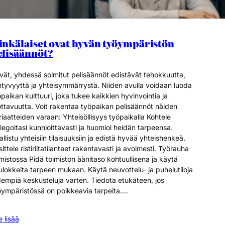
inkälaiset ovat hyvän työympäristön
elisäännöt?
vät, yhdessä solmitut pelisäännöt edistävät tehokkuutta,
ihtyvyyttä ja yhteisymmärrystä. Niiden avulla voidaan luoda
paikan kulttuuri, joka tukee kaikkien hyvinvointia ja
ottavuutta. Voit rakentaa työpaikan pelisäännöt näiden
iaatteiden varaan: Yhteisöllisyys työpaikalla Kohtele
legoitasi kunnioittavasti ja huomioi heidän tarpeensa.
llistu yhteisiin tilaisuuksiin ja edistä hyvää yhteishenkeä.
ittele ristiriitatilanteet rakentavasti ja avoimesti. Työrauha
mistossa Pidä toimiston äänitaso kohtuullisena ja käytä
ulokkeita tarpeen mukaan. Käytä neuvottelu- ja puhelutiloja
dempiä keskusteluja varten. Tiedota etukäteen, jos
öympäristössä on poikkeavia tarpeita.…
 lisää