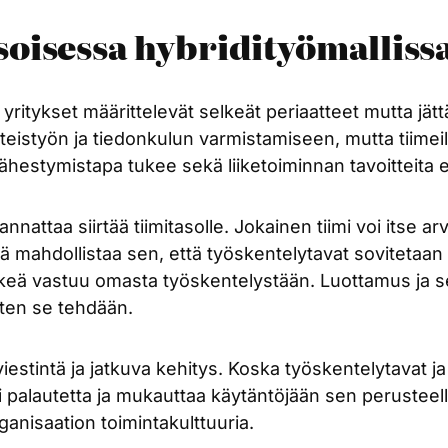
oisessa hybridityömalliss
 yritykset määrittelevät selkeät periaatteet mutta jä
yhteistyön ja tiedonkulun varmistamiseen, mutta tiimeil
hestymistapa tukee sekä liiketoiminnan tavoitteita ett
ttaa siirtää tiimitasolle. Jokainen tiimi voi itse arv
mä mahdollistaa sen, että työskentelytavat sovitetaan
lkeä vastuu omasta työskentelystään. Luottamus ja se
iten se tehdään.
estintä ja jatkuva kehitys. Koska työskentelytavat j
 palautetta ja mukauttaa käytäntöjään sen perusteella.
ganisaation toimintakulttuuria.