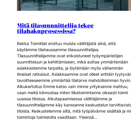
Mitä tilasuunnittelija tekee
tilahakuprosessissa?
Rakka Toimitilat erottuu muista välittäjistä siinä, että
käytämme tilahaussamme tilasuunnittelijaa.
Tilasuunnittelijamme ovat erikoistuneet työympäristöjen
suunnitteluun ja kehittämiseen, mikä auttaa ymmärtämään
asiakkaidemme tarpeita, ja löytämään myös vähemmän
ilmeiset ratkaisut. Asiakkaamme ovat olleet erittäin tyytyväi
tavoitteeseemme ymmärtää tilatarve mahdollisimman hyvin
Alkukartoitus Emme katso vain minne yrityksenne mahtuu,
vaan meitä kiinnostaa miten liiketoimintanne oikeasti toimii
uusissa tiloissa. Alkutapaamisessa välittäjämme ja
tilasuunnittelijamme käy kanssanne keskustelun tarvittavist
tiloista. Keskustelemme siitä, mitä työpäivänne sisältää ja m
toimintoja toimistolta vaaditaan. Yleensä…