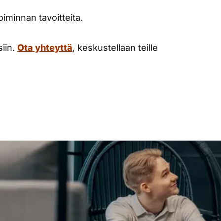
toiminnan tavoitteita.
siin.
Ota yhteyttä
, keskustellaan teille