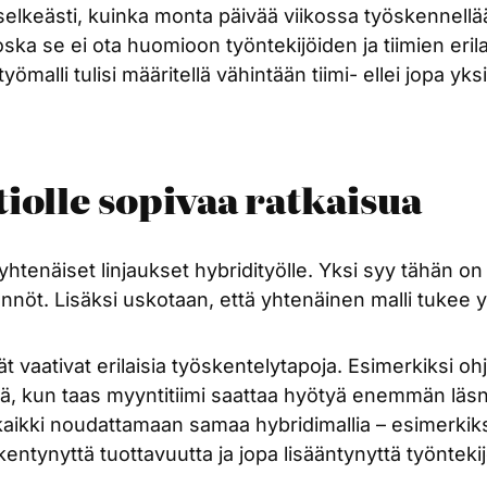
si selkeästi, kuinka monta päivää viikossa työskennell
ka se ei ota huomioon työntekijöiden ja tiimien erilai
alli tulisi määritellä vähintään tiimi- ellei jopa yksil
iolle sopivaa ratkaisua
 yhtenäiset linjaukset hybridityölle. Yksi syy tähän o
ännöt. Lisäksi uskotaan, että yhtenäinen malli tukee yr
 vaativat erilaisia työskentelytapoja. Esimerkiksi ohjel
änä, kun taas myyntitiimi saattaa hyötyä enemmän läsn
 kaikki noudattamaan samaa hybridimallia – esimerkiks
entynyttä tuottavuutta ja jopa lisääntynyttä työnteki