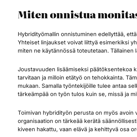
Miten onnistua monitas
Hybridityömallin onnistuminen edellyttää, että
Yhteiset linjaukset voivat liittyä esimerkiksi 
miten ne käytännössä toteutetaan. Tällainen lä
Joustavuuden lisäämiseksi päätöksentekoa kanna
tarvitaan ja milloin etätyö on tehokkainta. Tä
mukaan. Samalla työntekijöille tulee antaa se
tärkeämpää on työn tulos kuin se, missä ja m
Toimivan hybridityön perusta on myös avoin vi
organisaation on tärkeää kerätä säännöllisesti
kiveen hakattu, vaan elävä ja kehittyvä osa or