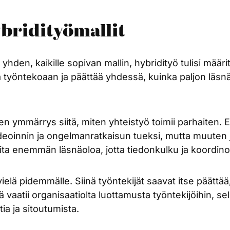
ybridityömallit
yhden, kaikille sopivan mallin, hybridityö tulisi määrite
aa työntekoaan ja päättää yhdessä, kuinka paljon läsnä
n ymmärrys siitä, miten yhteistyö toimii parhaiten. Es
ideoinnin ja ongelmanratkaisun tueksi, mutta muuten 
vita enemmän läsnäoloa, jotta tiedonkulku ja koordinoi
ielä pidemmälle. Siinä työntekijät saavat itse päättä
ä vaatii organisaatiolta luottamusta työntekijöihin, sel
ia ja sitoutumista.