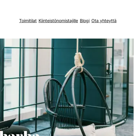
Toimitilat
Kiinteistönomistajille
Blogi
Ota yhteyttä
 harha