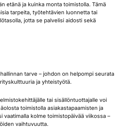
ään etänä ja kuinka monta toimistolla. Tämä
sia tarpeita, työtehtävien luonnetta tai
ötasolla, jotta se palvelisi aidosti sekä
n hallinnan tarve – johdon on helpompi seurata
ityskulttuuria ja yhteistyötä.
mistokehittäjälle tai sisällöntuottajalle voi
äolosta toimistolla asiakastapaamisten ja
i vaatimalla kolme toimistopäivää viikossa –
jöiden vaihtuvuutta.