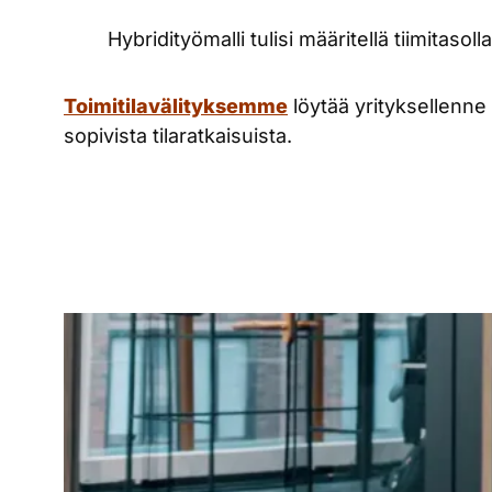
Hybridityömalli tulisi määritellä tiimitasoll
Toimitilavälityksemme
löytää yrityksellenne
sopivista tilaratkaisuista.