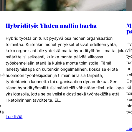
Hybridityö: Yhden mallin harha
M
p
Hybridityöstä on tullut pysyvä osa monen organisaation
Hy
toimintaa. Kuitenkin monet yritykset etsivät edelleen yhtä,
vi
koko organisaatiolle yhteistä mallia hybridityöhön – mallia, joka
työ
määrittelisi selkeästi, kuinka monta päivää viikossa
tu
työskennellään etänä ja kuinka monta toimistolla. Tämä
per
lähestymistapa on kuitenkin ongelmallinen, koska se ei ota
siä
kol
huomioon työntekijöiden ja tiimien erilaisia tarpeita,
.
Osa
työtehtävien luonnetta tai organisaation dynamiikkaa. Sen
Käs
sijaan hybridityömalli tulisi määritellä vähintään tiimi- ellei jopa
toi
yksilötasolla, jotta se palvelisi aidosti sekä työntekijöitä että
ku
liiketoiminnan tavoitteita. Ei…
a
pi
itä
ty
Lue lisää
Lue