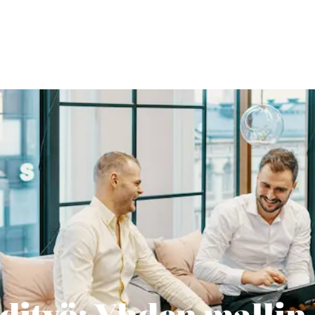
dityö: Yhden mallin